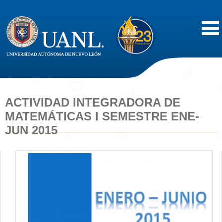
Inicio
Acerca de
ACTIVIDAD INTEGRADORA DE
MATEMÁTICAS I SEMESTRE ENE-
Oferta Educativa
JUN 2015
Vida Estudiantil
Servicios
Difusión