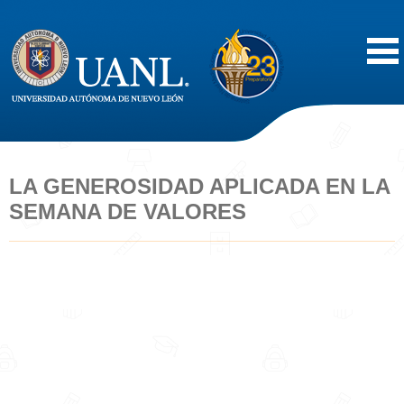
Inicio
Acerca de
LA GENEROSIDAD APLICADA EN LA
SEMANA DE VALORES
Oferta Educativa
Vida Estudiantil
Servicios
Difusión